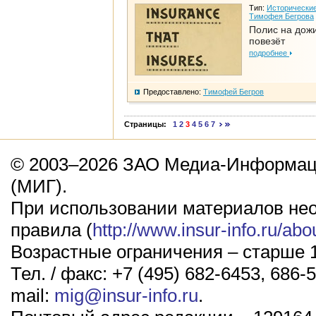
Тип:
Исторические
Тимофея Бегрова
Полис на дож
повезёт
подробнее
Предоставлено:
Тимофей Бегров
Страницы:
1
2
3
4
5
6
7
© 2003–2026 ЗАО Медиа-Информаци
(МИГ).
При использовании материалов не
правила (
http://www.insur-info.ru/abo
Возрастные ограничения – старше 1
Тел. / факс: +7 (495) 682-6453, 686-5
mail:
mig@insur-info.ru
.