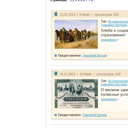
Страницы:
1
2
3
4
5
6
7
13.01.2023 | 8 Кбайт | просмотров: 826
Тип:
Исторические
Тимофея Бегрова
Хлеба и соци
страхования!
подробнее
Предоставлено:
Тимофей Бегров
24.12.2022 | 10 Кбайт | просмотров: 648
Тип:
Исторические
Тимофея Бегрова
О мелком шр
полисных усл
подробнее
Предоставлено:
Тимофей Бегров