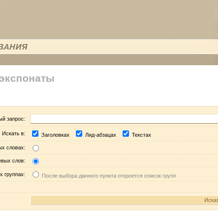
 экспонаты
ый запрос:
Искать в:
Заголовках
Лид-абзацах
Текстах
ых словах:
евых слов:
х группах:
После выбора данного пункта откроется список групп