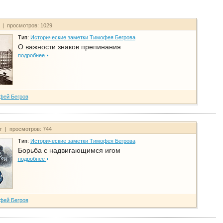
т | просмотров: 1029
Тип:
Исторические заметки Тимофея Бегрова
О важности знаков препинания
подробнее
фей Бегров
йт | просмотров: 744
Тип:
Исторические заметки Тимофея Бегрова
Борьба с надвигающимся игом
подробнее
фей Бегров