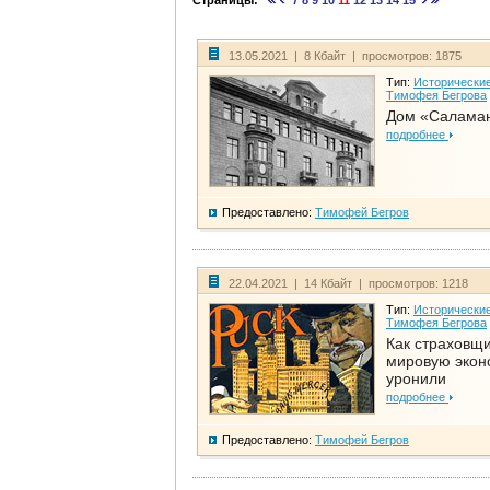
Страницы:
7
8
9
10
11
12
13
14
15
13.05.2021 | 8 Кбайт | просмотров: 1875
Тип:
Исторические
Тимофея Бегрова
Дом «Салама
подробнее
Предоставлено:
Тимофей Бегров
22.04.2021 | 14 Кбайт | просмотров: 1218
Тип:
Исторические
Тимофея Бегрова
Как страховщ
мировую экон
уронили
подробнее
Предоставлено:
Тимофей Бегров