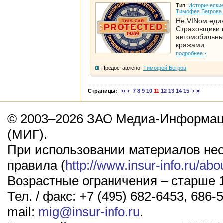
Тип:
Исторические
Тимофея Бегрова
Не VINом еди
Страховщики 
автомобильн
кражами
подробнее
Предоставлено:
Тимофей Бегров
Страницы:
7
8
9
10
11
12
13
14
15
© 2003–2026 ЗАО Медиа-Информаци
(МИГ).
При использовании материалов не
правила (
http://www.insur-info.ru/abo
Возрастные ограничения – старше 1
Тел. / факс: +7 (495) 682-6453, 686-5
mail:
mig@insur-info.ru
.