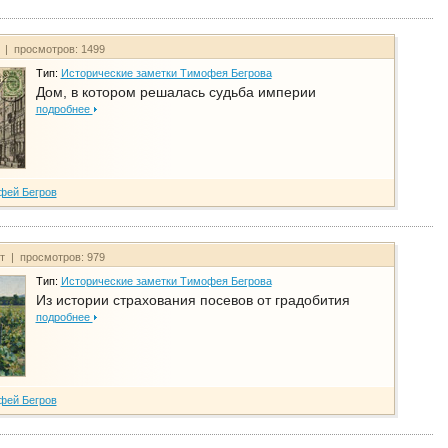
т | просмотров: 1499
Тип:
Исторические заметки Тимофея Бегрова
Дом, в котором решалась судьба империи
подробнее
фей Бегров
йт | просмотров: 979
Тип:
Исторические заметки Тимофея Бегрова
Из истории страхования посевов от градобития
подробнее
фей Бегров