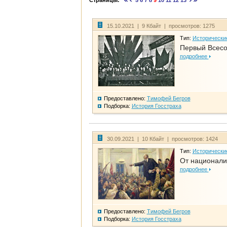
Страницы:
5
6
7
8
9
10
11
12
13
15.10.2021 | 9 Кбайт | просмотров: 1275
Тип:
Исторически
Первый Всесо
подробнее
Предоставлено:
Тимофей Бегров
Подборка:
История Госстраха
30.09.2021 | 10 Кбайт | просмотров: 1424
Тип:
Исторически
От национали
подробнее
Предоставлено:
Тимофей Бегров
Подборка:
История Госстраха