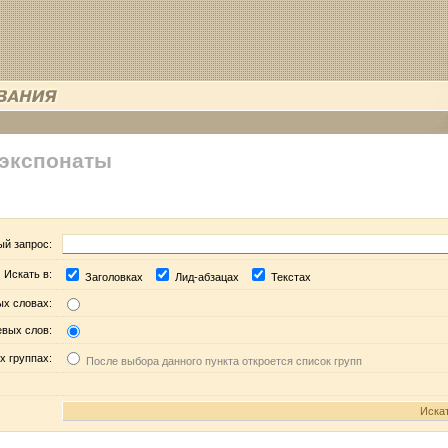
 экспонаты
ый запрос:
Искать в:
Заголовках
Лид-абзацах
Текстах
ых словах:
евых слов:
х группах:
После выбора данного пункта откроется список групп