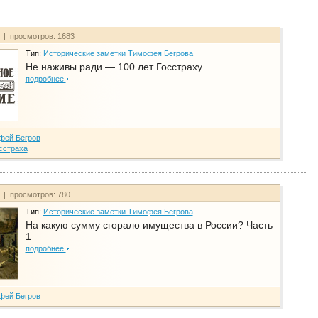
т | просмотров: 1683
Тип:
Исторические заметки Тимофея Бегрова
Не наживы ради — 100 лет Госстраху
подробнее
фей Бегров
сстраха
т | просмотров: 780
Тип:
Исторические заметки Тимофея Бегрова
На какую сумму сгорало имущества в России? Часть
1
подробнее
фей Бегров