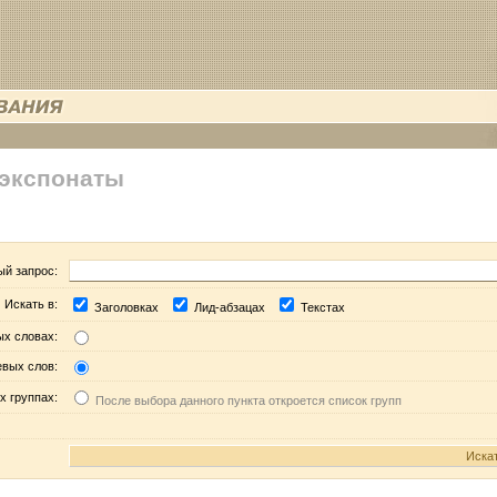
 экспонаты
ый запрос:
Искать в:
Заголовках
Лид-абзацах
Текстах
ых словах:
евых слов:
х группах:
После выбора данного пункта откроется список групп