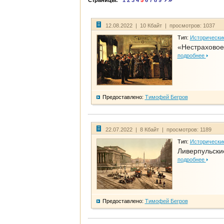
Страницы:
1
2
3
4
5
6
7
8
9
12.08.2022 | 10 Кбайт | просмотров: 1037
Тип:
Исторически
«Нестраховое
подробнее
Предоставлено:
Тимофей Бегров
22.07.2022 | 8 Кбайт | просмотров: 1189
Тип:
Исторически
Ливерпульски
подробнее
Предоставлено:
Тимофей Бегров