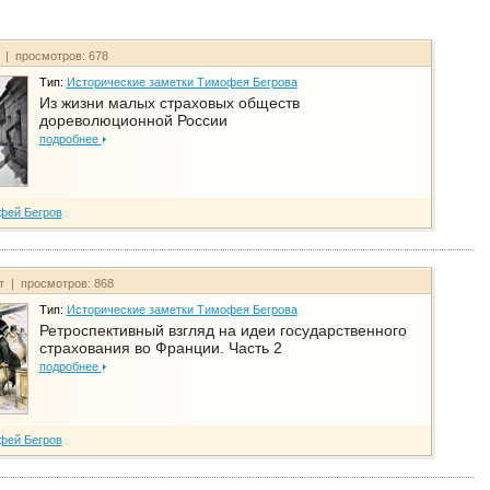
т | просмотров: 678
Тип:
Исторические заметки Тимофея Бегрова
Из жизни малых страховых обществ
дореволюционной России
подробнее
фей Бегров
йт | просмотров: 868
Тип:
Исторические заметки Тимофея Бегрова
Ретроспективный взгляд на идеи государственного
страхования во Франции. Часть 2
подробнее
фей Бегров