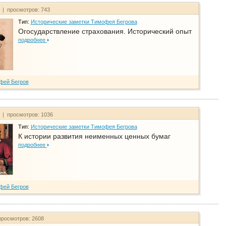
т | просмотров: 743
Тип:
Исторические заметки Тимофея Бегрова
Огосударствление страхования. Исторический опыт
подробнее
фей Бегров
т | просмотров: 1036
Тип:
Исторические заметки Тимофея Бегрова
К истории развития неименных ценных бумаг
подробнее
фей Бегров
просмотров: 2608