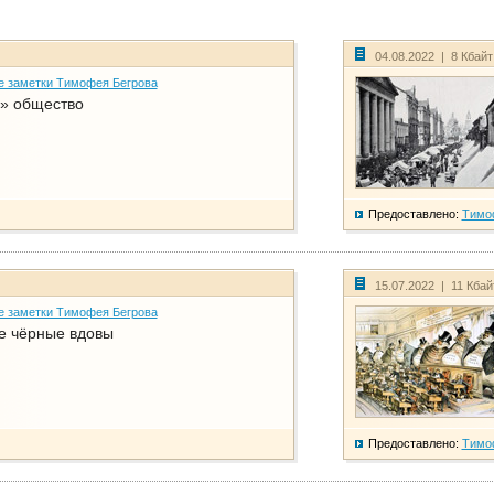
04.08.2022 | 8 Кбай
е заметки Тимофея Бегрова
» общество
Предоставлено:
Тимо
15.07.2022 | 11 Кба
е заметки Тимофея Бегрова
е чёрные вдовы
Предоставлено:
Тимо