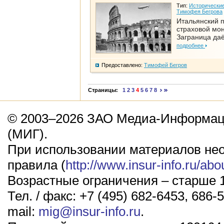
Тип:
Исторические
Тимофея Бегрова
Итальянский п
страховой мо
Заграница да
подробнее
Предоставлено:
Тимофей Бегров
Страницы:
1
2
3
4
5
6
7
8
© 2003–2026 ЗАО Медиа-Информаци
(МИГ).
При использовании материалов не
правила (
http://www.insur-info.ru/abo
Возрастные ограничения – старше 1
Тел. / факс: +7 (495) 682-6453, 686-5
mail:
mig@insur-info.ru
.