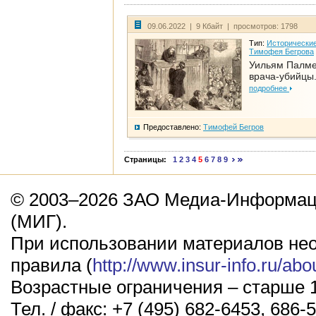
09.06.2022 | 9 Кбайт | просмотров: 1798
Тип:
Исторические
Тимофея Бегрова
Уильям Палме
врача-убийцы.
подробнее
Предоставлено:
Тимофей Бегров
Страницы:
1
2
3
4
5
6
7
8
9
© 2003–2026 ЗАО Медиа-Информаци
(МИГ).
При использовании материалов не
правила (
http://www.insur-info.ru/abo
Возрастные ограничения – старше 1
Тел. / факс: +7 (495) 682-6453, 686-5