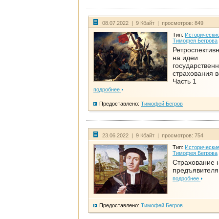
08.07.2022 | 9 Кбайт | просмотров: 849
Тип:
Исторические
Тимофея Бегрова
Ретроспективн
на идеи
государственн
страхования 
Часть 1
подробнее
Предоставлено:
Тимофей Бегров
23.06.2022 | 9 Кбайт | просмотров: 754
Тип:
Исторические
Тимофея Бегрова
Страхование 
предъявителя
подробнее
Предоставлено:
Тимофей Бегров