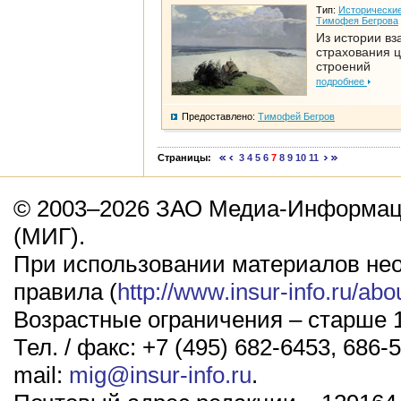
Тип:
Исторические
Тимофея Бегрова
Из истории вз
страхования 
строений
подробнее
Предоставлено:
Тимофей Бегров
Страницы:
3
4
5
6
7
8
9
10
11
© 2003–2026 ЗАО Медиа-Информаци
(МИГ).
При использовании материалов не
правила (
http://www.insur-info.ru/abo
Возрастные ограничения – старше 1
Тел. / факс: +7 (495) 682-6453, 686-5
mail:
mig@insur-info.ru
.