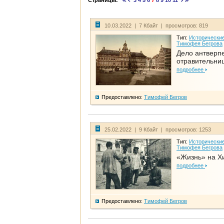
Страницы:
3
4
5
6
7
8
9
10
11
10.03.2022 | 7 Кбайт | просмотров: 819
Тип:
Исторические
Тимофея Бегрова
Дело антверп
отравительни
подробнее
Предоставлено:
Тимофей Бегров
25.02.2022 | 9 Кбайт | просмотров: 1253
Тип:
Исторические
Тимофея Бегрова
«Жизнь» на Х
подробнее
Предоставлено:
Тимофей Бегров