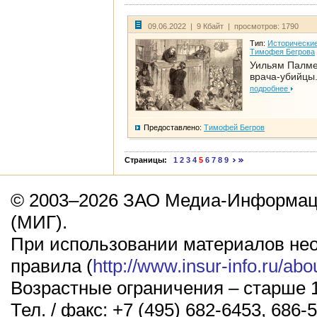
09.06.2022 | 9 Кбайт | просмотров: 1790
Тип:
Исторические
Тимофея Бегрова
Уильям Палме
врача-убийцы.
подробнее
Предоставлено:
Тимофей Бегров
Страницы:
1
2
3
4
5
6
7
8
9
© 2003–2026 ЗАО Медиа-Информаци
(МИГ).
При использовании материалов не
правила (
http://www.insur-info.ru/abo
Возрастные ограничения – старше 1
Тел. / факс: +7 (495) 682-6453, 686-5