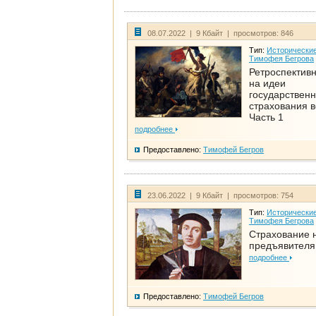
08.07.2022 | 9 Кбайт | просмотров: 846
Тип:
Исторические
Тимофея Бегрова
Ретроспективн
на идеи
государственн
страхования 
Часть 1
подробнее
Предоставлено:
Тимофей Бегров
23.06.2022 | 9 Кбайт | просмотров: 754
Тип:
Исторические
Тимофея Бегрова
Страхование 
предъявителя
подробнее
Предоставлено:
Тимофей Бегров