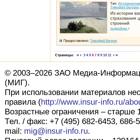
Тип:
Исторические
Тимофея Бегрова
Из истории вз
страхования 
строений
подробнее
Предоставлено:
Тимофей Бегров
Страницы:
3
4
5
6
7
8
9
10
11
© 2003–2026 ЗАО Медиа-Информаци
(МИГ).
При использовании материалов не
правила (
http://www.insur-info.ru/abo
Возрастные ограничения – старше 1
Тел. / факс: +7 (495) 682-6453, 686-5
mail:
mig@insur-info.ru
.