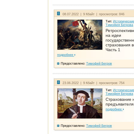
08.07.2022 | 9 Кбайт | просмотров: 846
Тип:
Исторические
Тимофея Бегрова
Ретроспективн
на идеи
государственн
страхования 
Часть 1
подробнее
Предоставлено:
Тимофей Бегров
23.06.2022 | 9 Кбайт | просмотров: 754
Тип:
Исторические
Тимофея Бегрова
Страхование 
предъявителя
подробнее
Предоставлено:
Тимофей Бегров