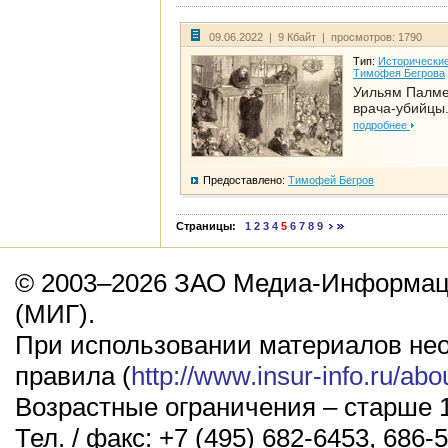
09.06.2022 | 9 Кбайт | просмотров: 1790
Тип:
Исторические
Тимофея Бегрова
Уильям Палме
врача-убийцы.
подробнее
Предоставлено:
Тимофей Бегров
Страницы:
1
2
3
4
5
6
7
8
9
© 2003–2026 ЗАО Медиа-Информаци
(МИГ).
При использовании материалов не
правила (
http://www.insur-info.ru/abo
Возрастные ограничения – старше 1
Тел. / факс: +7 (495) 682-6453, 686-5