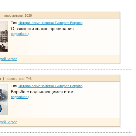
т | просмотров: 1029
Тип:
Исторические заметки Тимофея Бегрова
О важности знаков препинания
подробнее
фей Бегров
йт | просмотров: 746
Тип:
Исторические заметки Тимофея Бегрова
Борьба с надвигающимся игом
подробнее
фей Бегров