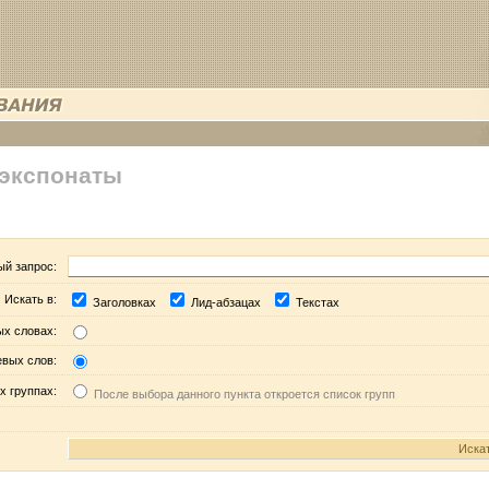
 экспонаты
ый запрос:
Искать в:
Заголовках
Лид-абзацах
Текстах
ых словах:
евых слов:
х группах:
После выбора данного пункта откроется список групп