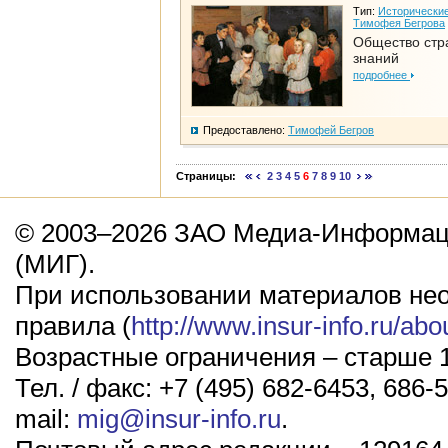
Тип:
Исторические
Тимофея Бегрова
Общество стр
знаний
подробнее
Предоставлено:
Тимофей Бегров
Страницы:
2
3
4
5
6
7
8
9
10
© 2003–2026 ЗАО Медиа-Информаци
(МИГ).
При использовании материалов не
правила (
http://www.insur-info.ru/abo
Возрастные ограничения – старше 1
Тел. / факс: +7 (495) 682-6453, 686-5
mail:
mig@insur-info.ru
.