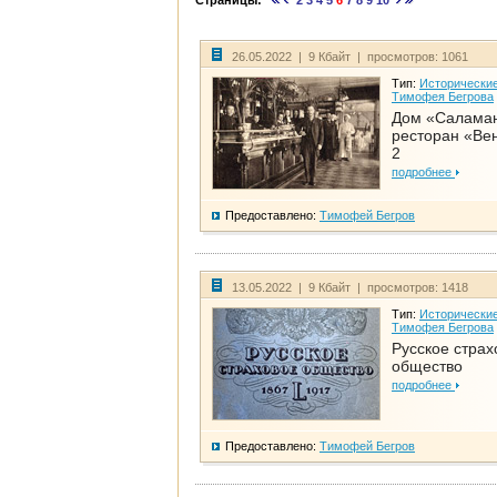
Страницы:
2
3
4
5
6
7
8
9
10
26.05.2022 | 9 Кбайт | просмотров: 1061
Тип:
Исторические
Тимофея Бегрова
Дом «Салама
ресторан «Вен
2
подробнее
Предоставлено:
Тимофей Бегров
13.05.2022 | 9 Кбайт | просмотров: 1418
Тип:
Исторические
Тимофея Бегрова
Русское страх
общество
подробнее
Предоставлено:
Тимофей Бегров