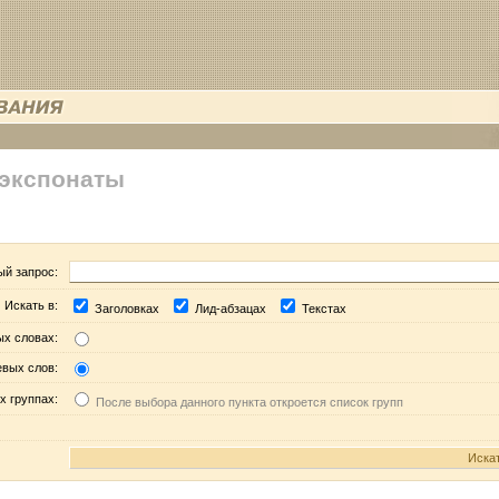
 экспонаты
ый запрос:
Искать в:
Заголовках
Лид-абзацах
Текстах
ых словах:
евых слов:
х группах:
После выбора данного пункта откроется список групп