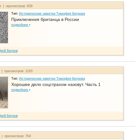
йт | просмотров: 839
Тип:
Исторические заметки Тимофея Бегрова
Приключения британца в России
подробнее
фей Бегров
т | просмотров: 1193
Тип:
Исторические заметки Тимофея Бегрова
Хорошее дело соцстрахом назовут. Часть 1
подробнее
фей Бегров
т | просмотров: 764