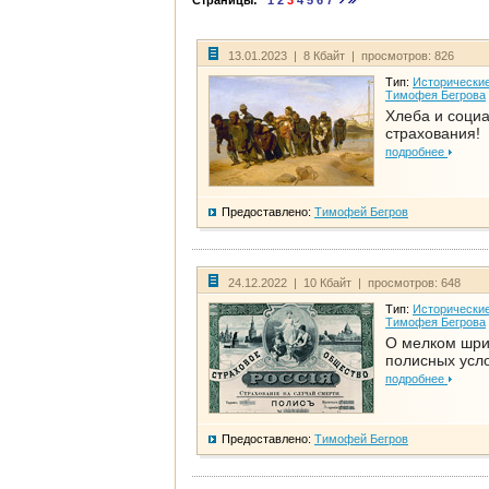
Страницы:
1
2
3
4
5
6
7
13.01.2023 | 8 Кбайт | просмотров: 826
Тип:
Исторические
Тимофея Бегрова
Хлеба и соци
страхования!
подробнее
Предоставлено:
Тимофей Бегров
24.12.2022 | 10 Кбайт | просмотров: 648
Тип:
Исторические
Тимофея Бегрова
О мелком шр
полисных усл
подробнее
Предоставлено:
Тимофей Бегров