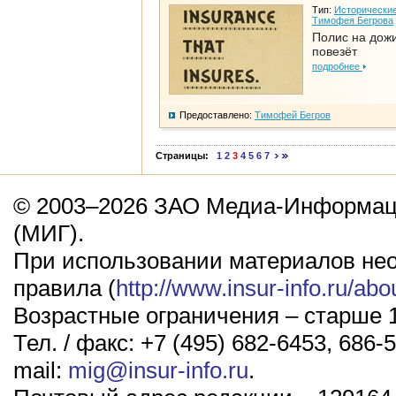
Тип:
Исторические
Тимофея Бегрова
Полис на дож
повезёт
подробнее
Предоставлено:
Тимофей Бегров
Страницы:
1
2
3
4
5
6
7
© 2003–2026 ЗАО Медиа-Информаци
(МИГ).
При использовании материалов не
правила (
http://www.insur-info.ru/abo
Возрастные ограничения – старше 1
Тел. / факс: +7 (495) 682-6453, 686-5
mail:
mig@insur-info.ru
.