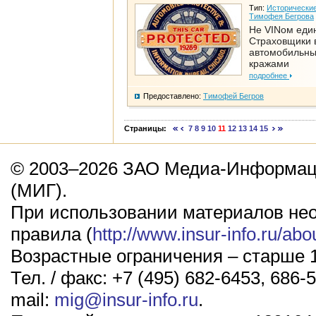
Тип:
Исторические
Тимофея Бегрова
Не VINом еди
Страховщики 
автомобильн
кражами
подробнее
Предоставлено:
Тимофей Бегров
Страницы:
7
8
9
10
11
12
13
14
15
© 2003–2026 ЗАО Медиа-Информаци
(МИГ).
При использовании материалов не
правила (
http://www.insur-info.ru/abo
Возрастные ограничения – старше 1
Тел. / факс: +7 (495) 682-6453, 686-5
mail:
mig@insur-info.ru
.