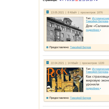
Страницы:
7
8
9
10
11
12
13
14
15
13.05.2021 | 8 Кбайт | просмотров: 1876
Тип:
Исторические
Тимофея Бегрова
Дом «Салама
подробнее
Предоставлено:
Тимофей Бегров
22.04.2021 | 14 Кбайт | просмотров: 1220
Тип:
Исторические
Тимофея Бегрова
Как страховщ
мировую экон
уронили
подробнее
Предоставлено:
Тимофей Бегров