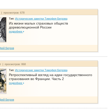
т | просмотров: 678
Тип:
Исторические заметки Тимофея Бегрова
Из жизни малых страховых обществ
дореволюционной России
подробнее
фей Бегров
йт | просмотров: 868
Тип:
Исторические заметки Тимофея Бегрова
Ретроспективный взгляд на идеи государственного
страхования во Франции. Часть 2
подробнее
фей Бегров