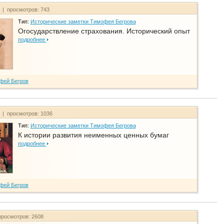
т | просмотров: 743
Тип:
Исторические заметки Тимофея Бегрова
Огосударствление страхования. Исторический опыт
подробнее
фей Бегров
т | просмотров: 1036
Тип:
Исторические заметки Тимофея Бегрова
К истории развития неименных ценных бумаг
подробнее
фей Бегров
просмотров: 2608