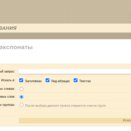
 экспонаты
ый запрос:
Искать в:
Заголовках
Лид-абзацах
Текстах
ых словах:
евых слов:
х группах:
После выбора данного пункта откроется список групп