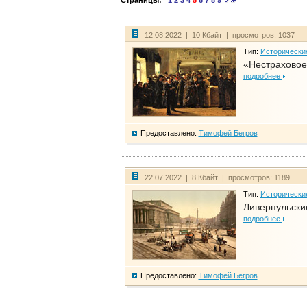
Страницы:
1
2
3
4
5
6
7
8
9
12.08.2022 | 10 Кбайт | просмотров: 1037
Тип:
Исторически
«Нестраховое
подробнее
Предоставлено:
Тимофей Бегров
22.07.2022 | 8 Кбайт | просмотров: 1189
Тип:
Исторически
Ливерпульски
подробнее
Предоставлено:
Тимофей Бегров