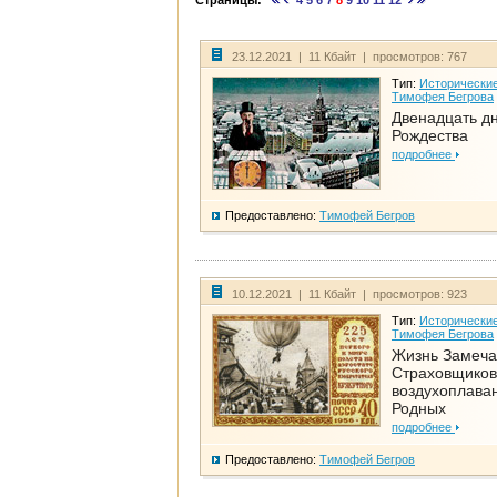
Страницы:
4
5
6
7
8
9
10
11
12
23.12.2021 | 11 Кбайт | просмотров: 767
Тип:
Исторические
Тимофея Бегрова
Двенадцать д
Рождества
подробнее
Предоставлено:
Тимофей Бегров
10.12.2021 | 11 Кбайт | просмотров: 923
Тип:
Исторические
Тимофея Бегрова
Жизнь Замеча
Страховщиков
воздухоплаван
Родных
подробнее
Предоставлено:
Тимофей Бегров