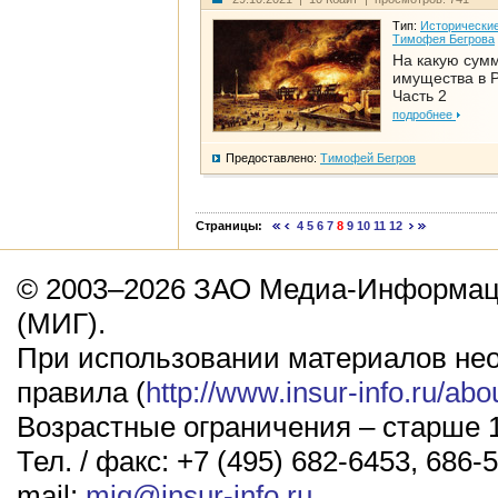
Тип:
Исторические
Тимофея Бегрова
На какую сум
имущества в Р
Часть 2
подробнее
Предоставлено:
Тимофей Бегров
Страницы:
4
5
6
7
8
9
10
11
12
© 2003–2026 ЗАО Медиа-Информаци
(МИГ).
При использовании материалов не
правила (
http://www.insur-info.ru/abo
Возрастные ограничения – старше 1
Тел. / факс: +7 (495) 682-6453, 686-5
mail:
mig@insur-info.ru
.