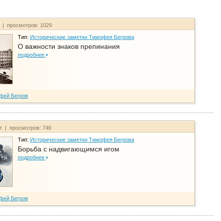
т | просмотров: 1029
Тип:
Исторические заметки Тимофея Бегрова
О важности знаков препинания
подробнее
фей Бегров
йт | просмотров: 746
Тип:
Исторические заметки Тимофея Бегрова
Борьба с надвигающимся игом
подробнее
фей Бегров