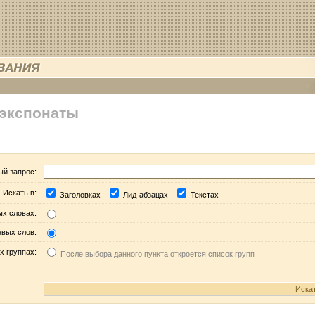
 экспонаты
ый запрос:
Искать в:
Заголовках
Лид-абзацах
Текстах
ых словах:
евых слов:
х группах:
После выбора данного пункта откроется список групп