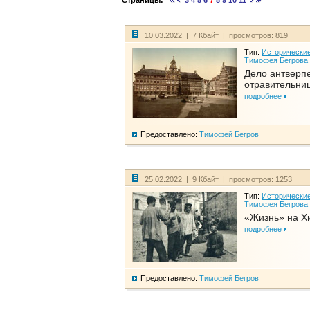
Страницы:
3
4
5
6
7
8
9
10
11
10.03.2022 | 7 Кбайт | просмотров: 819
Тип:
Исторические
Тимофея Бегрова
Дело антверп
отравительни
подробнее
Предоставлено:
Тимофей Бегров
25.02.2022 | 9 Кбайт | просмотров: 1253
Тип:
Исторические
Тимофея Бегрова
«Жизнь» на Х
подробнее
Предоставлено:
Тимофей Бегров