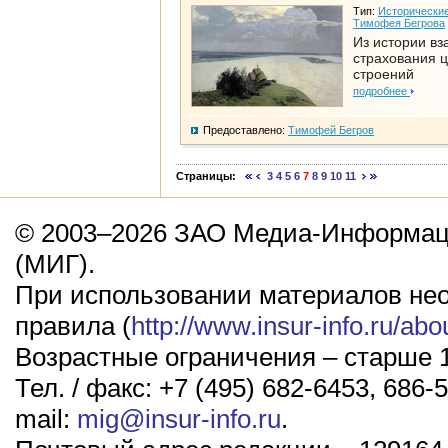
Тип:
Исторические
Тимофея Бегрова
Из истории вз
страхования 
строений
подробнее
Предоставлено:
Тимофей Бегров
Страницы:
3
4
5
6
7
8
9
10
11
© 2003–2026 ЗАО Медиа-Информаци
(МИГ).
При использовании материалов не
правила (
http://www.insur-info.ru/abo
Возрастные ограничения – старше 1
Тел. / факс: +7 (495) 682-6453, 686-5
mail:
mig@insur-info.ru
.