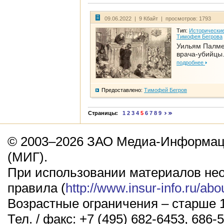
09.06.2022 | 9 Кбайт | просмотров: 1793
Тип:
Исторические
Тимофея Бегрова
Уильям Палме
врача-убийцы.
подробнее
Предоставлено:
Тимофей Бегров
Страницы:
1
2
3
4
5
6
7
8
9
© 2003–2026 ЗАО Медиа-Информаци
(МИГ).
При использовании материалов не
правила (
http://www.insur-info.ru/abo
Возрастные ограничения – старше 1
Тел. / факс: +7 (495) 682-6453, 686-5