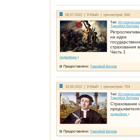
08.07.2022 | 9 Кбайт | просмотров: 846
Тип:
Исторические
Тимофея Бегрова
Ретроспективн
на идеи
государственн
страхования 
Часть 1
подробнее
Предоставлено:
Тимофей Бегров
23.06.2022 | 9 Кбайт | просмотров: 754
Тип:
Исторические
Тимофея Бегрова
Страхование 
предъявителя
подробнее
Предоставлено:
Тимофей Бегров