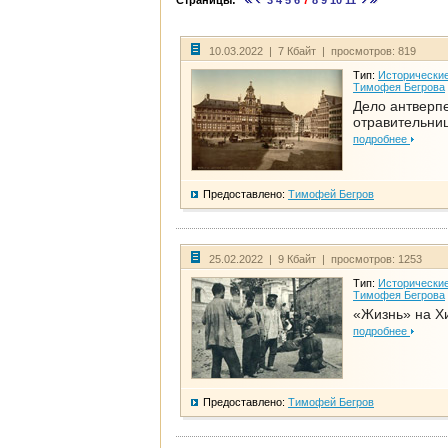
Страницы:
3
4
5
6
7
8
9
10
11
10.03.2022 | 7 Кбайт | просмотров: 819
Тип:
Исторические
Тимофея Бегрова
Дело антверп
отравительни
подробнее
Предоставлено:
Тимофей Бегров
25.02.2022 | 9 Кбайт | просмотров: 1253
Тип:
Исторические
Тимофея Бегрова
«Жизнь» на Х
подробнее
Предоставлено:
Тимофей Бегров