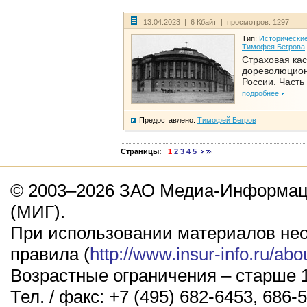
13.04.2023 | 6 Кбайт | просмотров: 1297
Тип:
Исторические
Тимофея Бегрова
Страховая кас
дореволюцио
России. Часть
подробнее
Предоставлено:
Тимофей Бегров
Страницы:
1
2
3
4
5
© 2003–2026 ЗАО Медиа-Информаци
(МИГ).
При использовании материалов не
правила (
http://www.insur-info.ru/abo
Возрастные ограничения – старше 1
Тел. / факс: +7 (495) 682-6453, 686-5