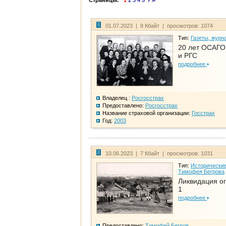
Страницы:
1
2
3
4
5
01.07.2023 | 8 Кбайт | просмотров: 1074
Тип:
Газеты, журн
20 лет ОСАГО.
и РГС
подробнее
Владелец :
Росгосстрах
Предоставлено:
Росгосстрах
Название страховой организации:
Госстрах
Год:
2003
10.06.2023 | 7 Кбайт | просмотров: 1031
Тип:
Исторические
Тимофея Бегрова
Ликвидация ог
1
подробнее
Предоставлено:
Тимофей Бегров