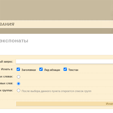
 экспонаты
ый запрос:
Искать в:
Заголовках
Лид-абзацах
Текстах
ых словах:
евых слов:
х группах:
После выбора данного пункта откроется список групп