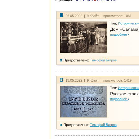
Страницы:
2
3
4
5
6
7
8
9
10
26.05.2022 | 9 Кбайт | просмотров: 1061
Тип:
Исторически
Дом «Саламан
подробнее
Предоставлено:
Тимофей Бегров
13.05.2022 | 9 Кбайт | просмотров: 1419
Тип:
Исторически
Русское стра
подробнее
Предоставлено:
Тимофей Бегров