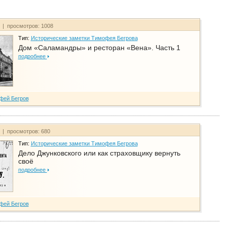
т | просмотров: 1008
Тип:
Исторические заметки Тимофея Бегрова
Дом «Саламандры» и ресторан «Вена». Часть 1
подробнее
фей Бегров
т | просмотров: 680
Тип:
Исторические заметки Тимофея Бегрова
Дело Джунковского или как страховщику вернуть
своё
подробнее
фей Бегров