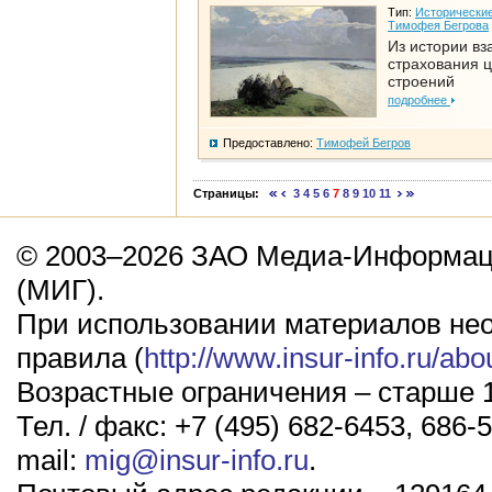
Тип:
Исторические
Тимофея Бегрова
Из истории вз
страхования 
строений
подробнее
Предоставлено:
Тимофей Бегров
Страницы:
3
4
5
6
7
8
9
10
11
© 2003–2026 ЗАО Медиа-Информаци
(МИГ).
При использовании материалов не
правила (
http://www.insur-info.ru/abo
Возрастные ограничения – старше 1
Тел. / факс: +7 (495) 682-6453, 686-5
mail:
mig@insur-info.ru
.