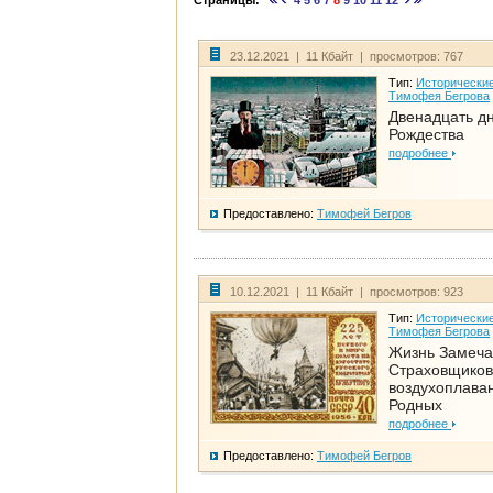
Страницы:
4
5
6
7
8
9
10
11
12
23.12.2021 | 11 Кбайт | просмотров: 767
Тип:
Исторические
Тимофея Бегрова
Двенадцать д
Рождества
подробнее
Предоставлено:
Тимофей Бегров
10.12.2021 | 11 Кбайт | просмотров: 923
Тип:
Исторические
Тимофея Бегрова
Жизнь Замеча
Страховщиков
воздухоплаван
Родных
подробнее
Предоставлено:
Тимофей Бегров