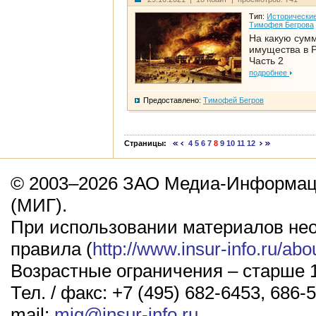
Тип:
Исторические
Тимофея Бегрова
На какую сум
имущества в Р
Часть 2
подробнее
Предоставлено:
Тимофей Бегров
Страницы:
4
5
6
7
8
9
10
11
12
© 2003–2026 ЗАО Медиа-Информаци
(МИГ).
При использовании материалов не
правила (
http://www.insur-info.ru/abo
Возрастные ограничения – старше 1
Тел. / факс: +7 (495) 682-6453, 686-5
mail:
mig@insur-info.ru
.