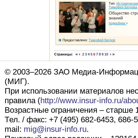
Тип:
Исторические
Тимофея Бегрова
Общество стр
знаний
подробнее
Предоставлено:
Тимофей Бегров
Страницы:
2
3
4
5
6
7
8
9
10
© 2003–2026 ЗАО Медиа-Информаци
(МИГ).
При использовании материалов не
правила (
http://www.insur-info.ru/abo
Возрастные ограничения – старше 1
Тел. / факс: +7 (495) 682-6453, 686-5
mail:
mig@insur-info.ru
.