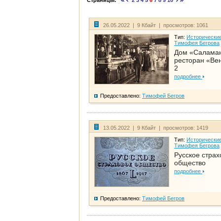
Страницы:
2
3
4
5
6
7
8
9
10
26.05.2022 | 9 Кбайт | просмотров: 1061
Тип:
Исторические
Тимофея Бегрова
Дом «Салама
ресторан «Вен
2
подробнее
Предоставлено:
Тимофей Бегров
13.05.2022 | 9 Кбайт | просмотров: 1419
Тип:
Исторические
Тимофея Бегрова
Русское страх
общество
подробнее
Предоставлено:
Тимофей Бегров