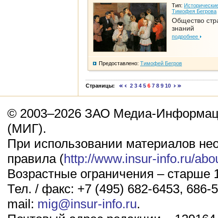
Тип:
Исторические
Тимофея Бегрова
Общество стр
знаний
подробнее
Предоставлено:
Тимофей Бегров
Страницы:
2
3
4
5
6
7
8
9
10
© 2003–2026 ЗАО Медиа-Информаци
(МИГ).
При использовании материалов не
правила (
http://www.insur-info.ru/abo
Возрастные ограничения – старше 1
Тел. / факс: +7 (495) 682-6453, 686-5
mail:
mig@insur-info.ru
.