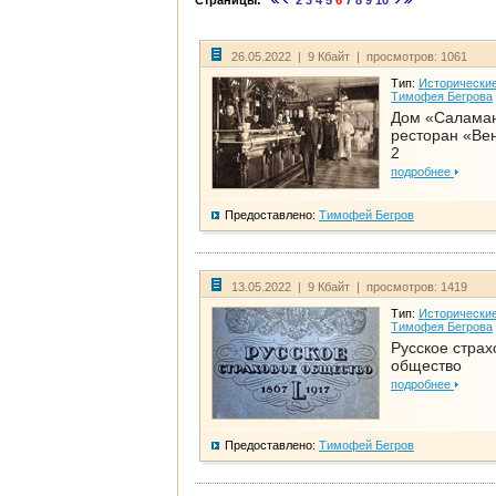
Страницы:
2
3
4
5
6
7
8
9
10
26.05.2022 | 9 Кбайт | просмотров: 1061
Тип:
Исторические
Тимофея Бегрова
Дом «Салама
ресторан «Вен
2
подробнее
Предоставлено:
Тимофей Бегров
13.05.2022 | 9 Кбайт | просмотров: 1419
Тип:
Исторические
Тимофея Бегрова
Русское страх
общество
подробнее
Предоставлено:
Тимофей Бегров