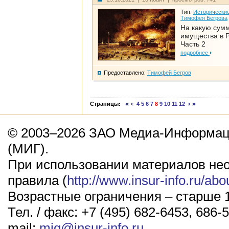
Тип:
Исторические
Тимофея Бегрова
На какую сум
имущества в Р
Часть 2
подробнее
Предоставлено:
Тимофей Бегров
Страницы:
4
5
6
7
8
9
10
11
12
© 2003–2026 ЗАО Медиа-Информаци
(МИГ).
При использовании материалов не
правила (
http://www.insur-info.ru/abo
Возрастные ограничения – старше 1
Тел. / факс: +7 (495) 682-6453, 686-5
mail:
mig@insur-info.ru
.