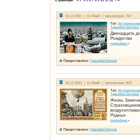
Страницы:
4
5
6
7
8
9
10
11
12
23.12.2021 | 11 Кбайт | просмотров: 767
Тип:
Исторические
Тимофея Бегрова
Двенадцать д
Рождества
подробнее
Предоставлено:
Тимофей Бегров
10.12.2021 | 11 Кбайт | просмотров: 923
Тип:
Исторические
Тимофея Бегрова
Жизнь Замеча
Страховщиков
воздухоплаван
Родных
подробнее
Предоставлено:
Тимофей Бегров