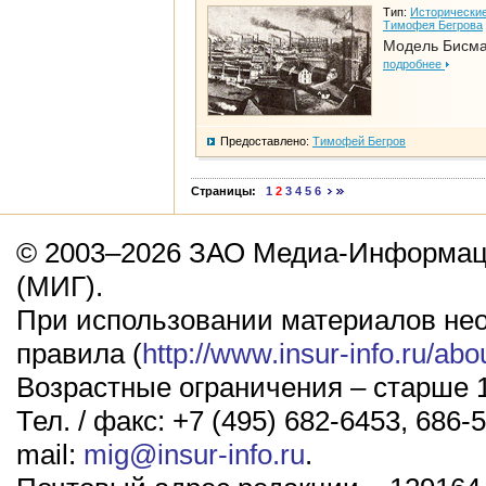
Тип:
Исторические
Тимофея Бегрова
Модель Бисм
подробнее
Предоставлено:
Тимофей Бегров
Страницы:
1
2
3
4
5
6
© 2003–2026 ЗАО Медиа-Информаци
(МИГ).
При использовании материалов не
правила (
http://www.insur-info.ru/abo
Возрастные ограничения – старше 1
Тел. / факс: +7 (495) 682-6453, 686-5
mail:
mig@insur-info.ru
.