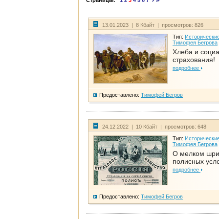
Страницы:
1
2
3
4
5
6
7
13.01.2023 | 8 Кбайт | просмотров: 826
Тип:
Исторические
Тимофея Бегрова
Хлеба и соци
страхования!
подробнее
Предоставлено:
Тимофей Бегров
24.12.2022 | 10 Кбайт | просмотров: 648
Тип:
Исторические
Тимофея Бегрова
О мелком шр
полисных усл
подробнее
Предоставлено:
Тимофей Бегров