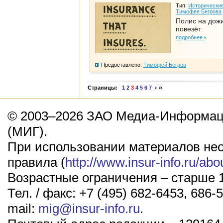
Тип:
Исторические
Тимофея Бегрова
Полис на дож
повезёт
подробнее
Предоставлено:
Тимофей Бегров
Страницы:
1
2
3
4
5
6
7
© 2003–2026 ЗАО Медиа-Информаци
(МИГ).
При использовании материалов не
правила (
http://www.insur-info.ru/abo
Возрастные ограничения – старше 1
Тел. / факс: +7 (495) 682-6453, 686-5
mail:
mig@insur-info.ru
.