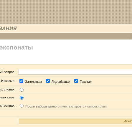
 экспонаты
ый запрос:
Искать в:
Заголовках
Лид-абзацах
Текстах
ых словах:
евых слов:
х группах:
После выбора данного пункта откроется список групп