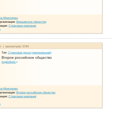
на Моисеенко
рганизации:
Варшавское общество
зации:
Страховая компания
и
йт | просмотров: 5784
Тип:
Страховая доска (оригинальная)
Второе российское общество
подробнее
на Моисеенко
рганизации:
Второе российское общество
зации:
Страховая компания
и