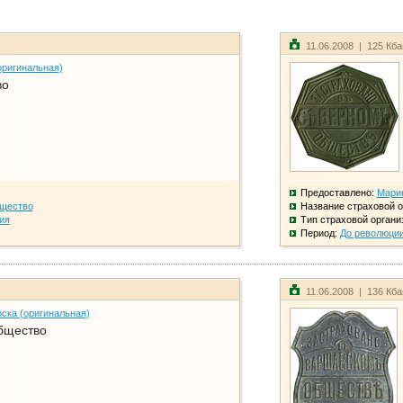
11.06.2008 | 125 Кб
оригинальная)
во
Предоставлено:
Мари
бщество
Название страховой о
ия
Тип страховой органи
Период:
До революци
11.06.2008 | 136 Кб
ска (оригинальная)
бщество