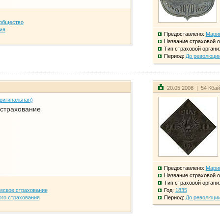
общество
ия
Предоставлено:
Мари
Название страховой о
Тип страховой органи
Период:
До революци
20.05.2008 | 54 Кба
ригинальная)
 страхование
Предоставлено:
Мари
Название страховой о
Тип страховой органи
мское страхование
Год:
1835
го страхования
Период:
До революци