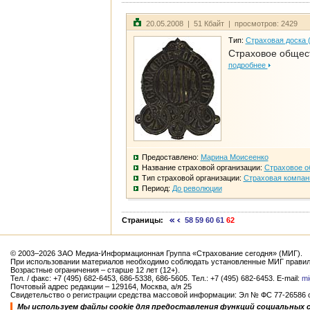
20.05.2008 | 51 Кбайт | просмотров: 2429
Тип:
Страховая доска 
Страховое общест
подробнее
Предоставлено:
Марина Моисеенко
Название страховой организации:
Страховое о
Тип страховой организации:
Страховая компан
Период:
До революции
Страницы:
58
59
60
61
62
© 2003–2026 ЗАО Медиа-Информационная Группа «Страхование сегодня» (МИГ).
При использовании материалов необходимо соблюдать установленные МИГ правил
Возрастные ограничения – старше 12 лет (12+).
Тел. / факс: +7 (495) 682-6453, 686-5338, 686-5605. Тел.: +7 (495) 682-6453. E-mail:
mi
Почтовый адрес редакции – 129164, Москва, а/я 25
Свидетельство о регистрации средства массовой информации: Эл № ФС 77-26586 от
Мы используем файлы cookie для предоставления функций социальных 