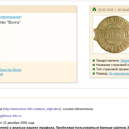
20.05.2008 | 80 Кба
(оригинальная)
во "Волга"
Предоставлено:
Мари
Название страховой о
Тип страховой органи
бщество Волга
Период:
До революци
ия
а (
http://www.insur-info.ru/about_mig/rules/
), ссылка обязательна.
g@insur-info.ru
.
 22 декабря 2006 года.
сетей и анализа нашего трафика. Продолжая пользоваться данным сайтом, 