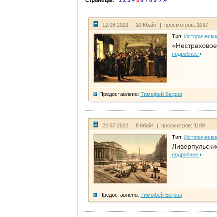
Страницы:
1
2
3
4
5
6
7
8
9
12.08.2022 | 10 Кбайт | просмотров: 1037
Тип:
Исторически
«Нестраховое
подробнее
Предоставлено:
Тимофей Бегров
22.07.2022 | 8 Кбайт | просмотров: 1189
Тип:
Исторически
Ливерпульски
подробнее
Предоставлено:
Тимофей Бегров