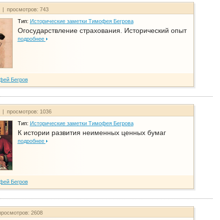
т | просмотров: 743
Тип:
Исторические заметки Тимофея Бегрова
Огосударствление страхования. Исторический опыт
подробнее
фей Бегров
т | просмотров: 1036
Тип:
Исторические заметки Тимофея Бегрова
К истории развития неименных ценных бумаг
подробнее
фей Бегров
просмотров: 2608