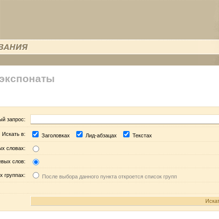
 экспонаты
ый запрос:
Искать в:
Заголовках
Лид-абзацах
Текстах
ых словах:
евых слов:
х группах:
После выбора данного пункта откроется список групп