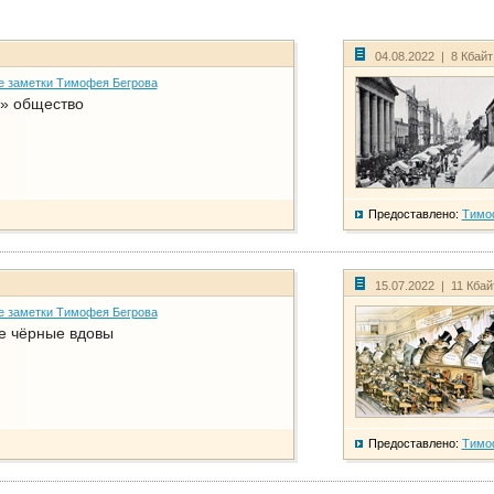
04.08.2022 | 8 Кбай
е заметки Тимофея Бегрова
» общество
Предоставлено:
Тимо
15.07.2022 | 11 Кба
е заметки Тимофея Бегрова
е чёрные вдовы
Предоставлено:
Тимо