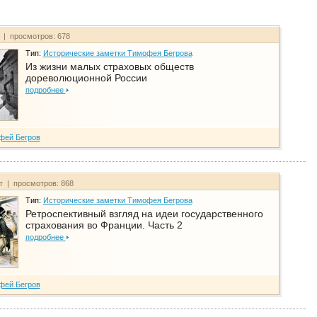
т | просмотров: 678
Тип:
Исторические заметки Тимофея Бегрова
Из жизни малых страховых обществ
дореволюционной России
подробнее
фей Бегров
йт | просмотров: 868
Тип:
Исторические заметки Тимофея Бегрова
Ретроспективный взгляд на идеи государственного
страхования во Франции. Часть 2
подробнее
фей Бегров