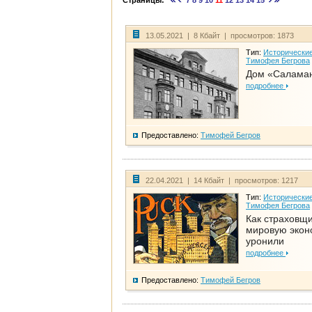
Страницы:
7
8
9
10
11
12
13
14
15
13.05.2021 | 8 Кбайт | просмотров: 1873
Тип:
Исторические
Тимофея Бегрова
Дом «Салама
подробнее
Предоставлено:
Тимофей Бегров
22.04.2021 | 14 Кбайт | просмотров: 1217
Тип:
Исторические
Тимофея Бегрова
Как страховщ
мировую экон
уронили
подробнее
Предоставлено:
Тимофей Бегров