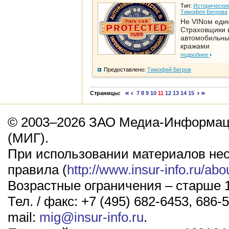
Тип:
Исторические
Тимофея Бегрова
Не VINом еди
Страховщики 
автомобильн
кражами
подробнее
Предоставлено:
Тимофей Бегров
Страницы:
7
8
9
10
11
12
13
14
15
© 2003–2026 ЗАО Медиа-Информаци
(МИГ).
При использовании материалов не
правила (
http://www.insur-info.ru/abo
Возрастные ограничения – старше 1
Тел. / факс: +7 (495) 682-6453, 686-5
mail:
mig@insur-info.ru
.