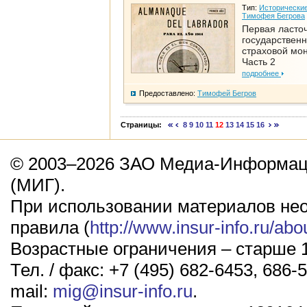
Тип:
Исторические
Тимофея Бегрова
Первая ласто
государствен
страховой мо
Часть 2
подробнее
Предоставлено:
Тимофей Бегров
Страницы:
8
9
10
11
12
13
14
15
16
© 2003–2026 ЗАО Медиа-Информаци
(МИГ).
При использовании материалов не
правила (
http://www.insur-info.ru/abo
Возрастные ограничения – старше 1
Тел. / факс: +7 (495) 682-6453, 686-5
mail:
mig@insur-info.ru
.