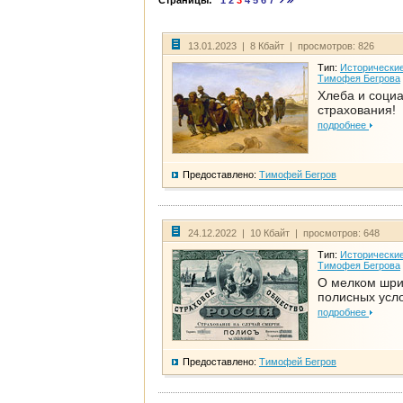
Страницы:
1
2
3
4
5
6
7
13.01.2023 | 8 Кбайт | просмотров: 826
Тип:
Исторические
Тимофея Бегрова
Хлеба и соци
страхования!
подробнее
Предоставлено:
Тимофей Бегров
24.12.2022 | 10 Кбайт | просмотров: 648
Тип:
Исторические
Тимофея Бегрова
О мелком шр
полисных усл
подробнее
Предоставлено:
Тимофей Бегров