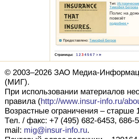
Тип:
Исторические
Тимофея Бегрова
Полис на дож
повезёт
подробнее
Предоставлено:
Тимофей Бегров
Страницы:
1
2
3
4
5
6
7
© 2003–2026 ЗАО Медиа-Информаци
(МИГ).
При использовании материалов не
правила (
http://www.insur-info.ru/abo
Возрастные ограничения – старше 1
Тел. / факс: +7 (495) 682-6453, 686-5
mail:
mig@insur-info.ru
.