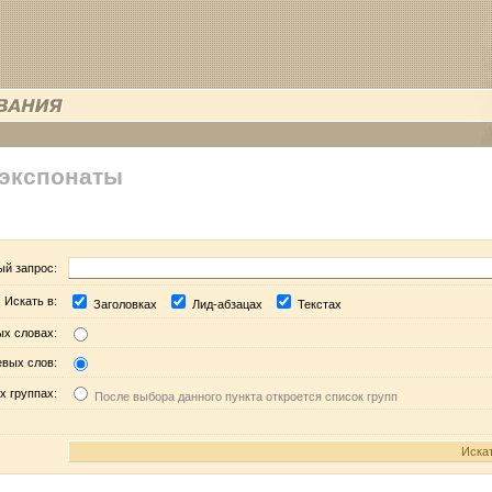
 экспонаты
ый запрос:
Искать в:
Заголовках
Лид-абзацах
Текстах
ых словах:
евых слов:
х группах:
После выбора данного пункта откроется список групп