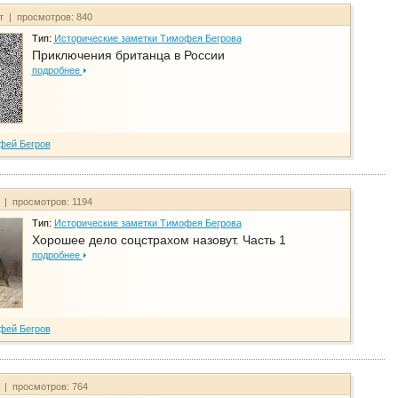
йт | просмотров: 840
Тип:
Исторические заметки Тимофея Бегрова
Приключения британца в России
подробнее
фей Бегров
т | просмотров: 1194
Тип:
Исторические заметки Тимофея Бегрова
Хорошее дело соцстрахом назовут. Часть 1
подробнее
фей Бегров
т | просмотров: 764