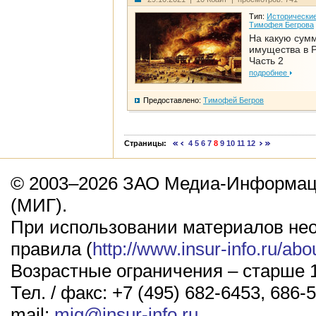
Тип:
Исторические
Тимофея Бегрова
На какую сум
имущества в Р
Часть 2
подробнее
Предоставлено:
Тимофей Бегров
Страницы:
4
5
6
7
8
9
10
11
12
© 2003–2026 ЗАО Медиа-Информаци
(МИГ).
При использовании материалов не
правила (
http://www.insur-info.ru/abo
Возрастные ограничения – старше 1
Тел. / факс: +7 (495) 682-6453, 686-5
mail:
mig@insur-info.ru
.