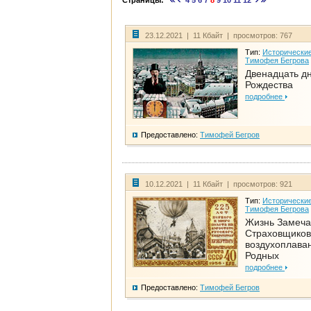
Страницы:
4
5
6
7
8
9
10
11
12
23.12.2021 | 11 Кбайт | просмотров: 767
Тип:
Исторические
Тимофея Бегрова
Двенадцать д
Рождества
подробнее
Предоставлено:
Тимофей Бегров
10.12.2021 | 11 Кбайт | просмотров: 921
Тип:
Исторические
Тимофея Бегрова
Жизнь Замеча
Страховщиков
воздухоплаван
Родных
подробнее
Предоставлено:
Тимофей Бегров