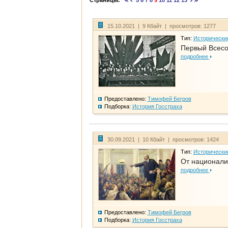
Страницы:
5
6
7
8
9
10
11
12
13
15.10.2021 | 9 Кбайт | просмотров: 1277
Тип:
Исторически
Первый Всесо
подробнее
Предоставлено:
Тимофей Бегров
Подборка:
История Госстраха
30.09.2021 | 10 Кбайт | просмотров: 1424
Тип:
Исторически
От национали
подробнее
Предоставлено:
Тимофей Бегров
Подборка:
История Госстраха