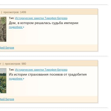
т | просмотров: 1499
Тип:
Исторические заметки Тимофея Бегрова
Дом, в котором решалась судьба империи
подробнее
фей Бегров
йт | просмотров: 980
Тип:
Исторические заметки Тимофея Бегрова
Из истории страхования посевов от градобития
подробнее
фей Бегров