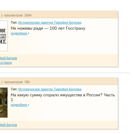
т | просмотров: 1684
Тип:
Исторические заметки Тимофея Бегрова
Не наживы ради — 100 лет Госстраху
подробнее
фей Бегров
сстраха
т | просмотров: 780
Тип:
Исторические заметки Тимофея Бегрова
На какую сумму сгорало имущества в России? Часть
1
подробнее
фей Бегров