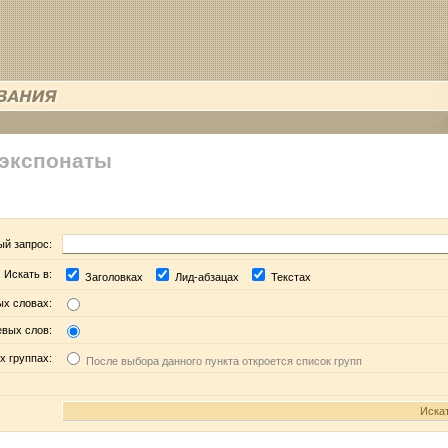
 экспонаты
ый запрос:
Искать в:
Заголовках
Лид-абзацах
Текстах
ых словах:
евых слов:
х группах:
После выбора данного пункта откроется список групп