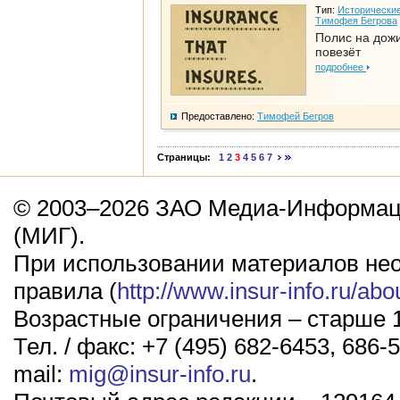
Тип:
Исторические
Тимофея Бегрова
Полис на дож
повезёт
подробнее
Предоставлено:
Тимофей Бегров
Страницы:
1
2
3
4
5
6
7
© 2003–2026 ЗАО Медиа-Информаци
(МИГ).
При использовании материалов не
правила (
http://www.insur-info.ru/abo
Возрастные ограничения – старше 1
Тел. / факс: +7 (495) 682-6453, 686-5
mail:
mig@insur-info.ru
.