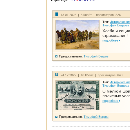
Страницы:
1
2
3
4
5
6
7
13.01.2023 | 8 Кбайт | просмотров: 826
Тип:
Исторические
Тимофея Бегрова
Хлеба и соци
страхования!
подробнее
Предоставлено:
Тимофей Бегров
24.12.2022 | 10 Кбайт | просмотров: 648
Тип:
Исторические
Тимофея Бегрова
О мелком шр
полисных усл
подробнее
Предоставлено:
Тимофей Бегров