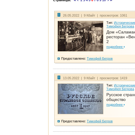
Страницы:
2
3
4
5
6
7
8
9
10
26.05.2022 | 9 Кбайт | просмотров: 1061
Тип:
Исторические
Тимофея Бегрова
Дом «Салама
ресторан «Вен
2
подробнее
Предоставлено:
Тимофей Бегров
13.05.2022 | 9 Кбайт | просмотров: 1419
Тип:
Исторические
Тимофея Бегрова
Русское страх
общество
подробнее
Предоставлено:
Тимофей Бегров