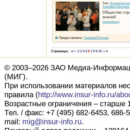
Тип:
Исторические
Тимофея Бегрова
Общество стр
знаний
подробнее
Предоставлено:
Тимофей Бегров
Страницы:
2
3
4
5
6
7
8
9
10
© 2003–2026 ЗАО Медиа-Информаци
(МИГ).
При использовании материалов не
правила (
http://www.insur-info.ru/abo
Возрастные ограничения – старше 1
Тел. / факс: +7 (495) 682-6453, 686-5
mail:
mig@insur-info.ru
.