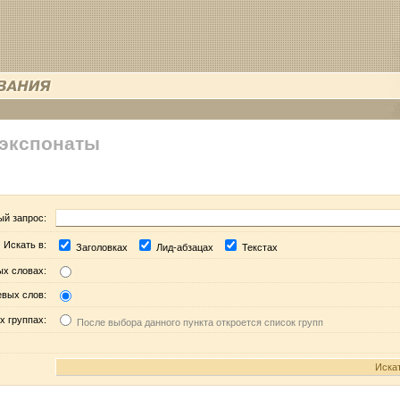
 экспонаты
ый запрос:
Искать в:
Заголовках
Лид-абзацах
Текстах
ых словах:
евых слов:
х группах:
После выбора данного пункта откроется список групп