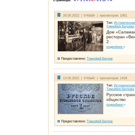
Страницы:
2
3
4
5
6
7
8
9
10
26.05.2022 | 9 Кбайт | просмотров: 1061
Тип:
Исторические
Тимофея Бегрова
Дом «Салама
ресторан «Вен
2
подробнее
Предоставлено:
Тимофей Бегров
13.05.2022 | 9 Кбайт | просмотров: 1418
Тип:
Исторические
Тимофея Бегрова
Русское страх
общество
подробнее
Предоставлено:
Тимофей Бегров