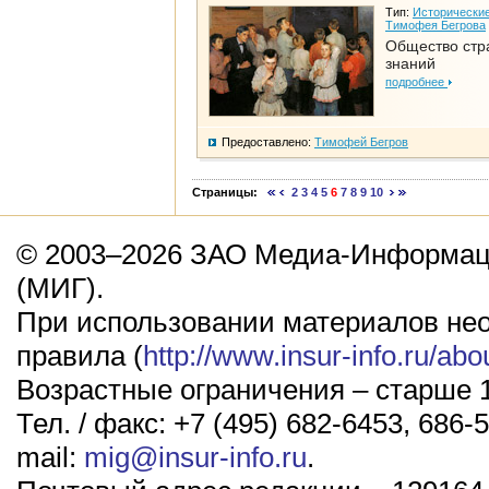
Тип:
Исторические
Тимофея Бегрова
Общество стр
знаний
подробнее
Предоставлено:
Тимофей Бегров
Страницы:
2
3
4
5
6
7
8
9
10
© 2003–2026 ЗАО Медиа-Информаци
(МИГ).
При использовании материалов не
правила (
http://www.insur-info.ru/abo
Возрастные ограничения – старше 1
Тел. / факс: +7 (495) 682-6453, 686-5
mail:
mig@insur-info.ru
.