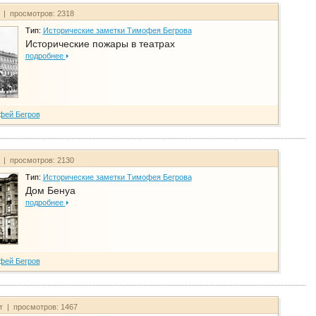
т | просмотров: 2318
Тип:
Исторические заметки Тимофея Бегрова
Исторические пожары в театрах
подробнее
фей Бегров
т | просмотров: 2130
Тип:
Исторические заметки Тимофея Бегрова
Дом Бенуа
подробнее
фей Бегров
йт | просмотров: 1467