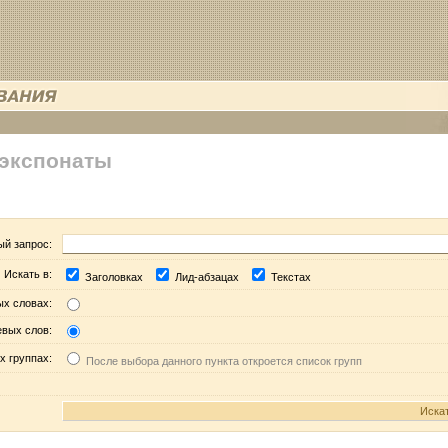
 экспонаты
ый запрос:
Искать в:
Заголовках
Лид-абзацах
Текстах
ых словах:
евых слов:
х группах:
После выбора данного пункта откроется список групп