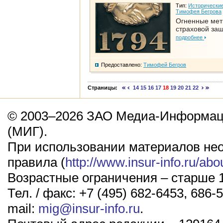
Тип:
Исторические
Тимофея Бегрова
Огненные мет
страховой за
подробнее
Предоставлено:
Тимофей Бегров
Страницы:
14
15
16
17
18
19
20
21
22
© 2003–2026 ЗАО Медиа-Информаци
(МИГ).
При использовании материалов не
правила (
http://www.insur-info.ru/abo
Возрастные ограничения – старше 1
Тел. / факс: +7 (495) 682-6453, 686-5
mail:
mig@insur-info.ru
.