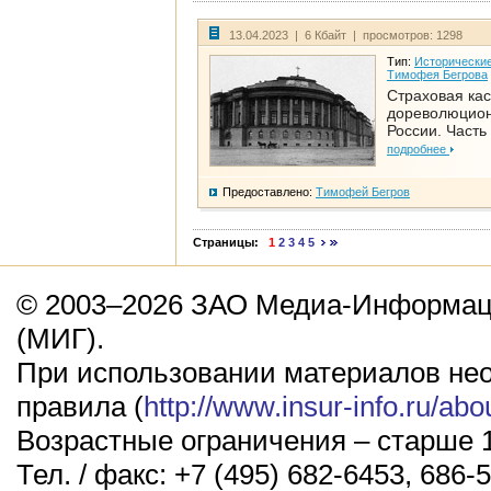
13.04.2023 | 6 Кбайт | просмотров: 1298
Тип:
Исторические
Тимофея Бегрова
Страховая кас
дореволюцио
России. Часть
подробнее
Предоставлено:
Тимофей Бегров
Страницы:
1
2
3
4
5
© 2003–2026 ЗАО Медиа-Информаци
(МИГ).
При использовании материалов не
правила (
http://www.insur-info.ru/abo
Возрастные ограничения – старше 1
Тел. / факс: +7 (495) 682-6453, 686-5