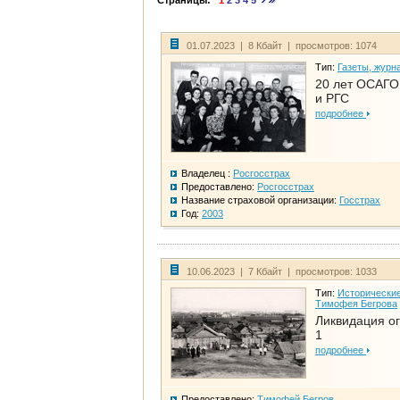
Страницы:
1
2
3
4
5
01.07.2023 | 8 Кбайт | просмотров: 1074
Тип:
Газеты, журн
20 лет ОСАГО.
и РГС
подробнее
Владелец :
Росгосстрах
Предоставлено:
Росгосстрах
Название страховой организации:
Госстрах
Год:
2003
10.06.2023 | 7 Кбайт | просмотров: 1033
Тип:
Исторические
Тимофея Бегрова
Ликвидация ог
1
подробнее
Предоставлено:
Тимофей Бегров