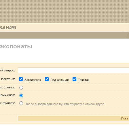
 экспонаты
ый запрос:
Искать в:
Заголовках
Лид-абзацах
Текстах
ых словах:
евых слов:
х группах:
После выбора данного пункта откроется список групп