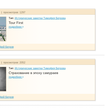
т | просмотров: 1297
Тип:
Исторические заметки Тимофея Бегрова
Tour First
подробнее
фей Бегров
т | просмотров: 2052
Тип:
Исторические заметки Тимофея Бегрова
Страхование в эпоху самураев
подробнее
фей Бегров