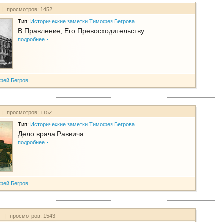
т | просмотров: 1452
Тип:
Исторические заметки Тимофея Бегрова
В Правление, Его Превосходительству…
подробнее
фей Бегров
т | просмотров: 1152
Тип:
Исторические заметки Тимофея Бегрова
Дело врача Раввича
подробнее
фей Бегров
йт | просмотров: 1543