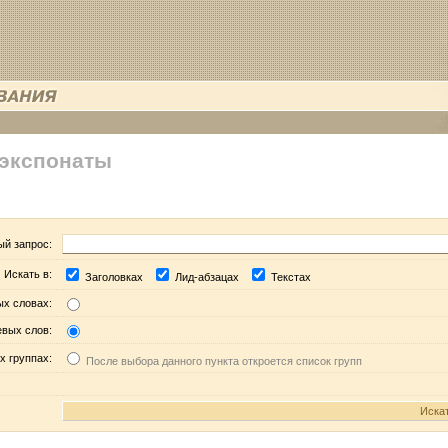
 экспонаты
ый запрос:
Искать в:
Заголовках
Лид-абзацах
Текстах
ых словах:
евых слов:
х группах:
После выбора данного пункта откроется список групп