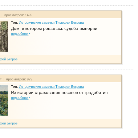
т | просмотров: 1499
Тип:
Исторические заметки Тимофея Бегрова
Дом, в котором решалась судьба империи
подробнее
фей Бегров
йт | просмотров: 979
Тип:
Исторические заметки Тимофея Бегрова
Из истории страхования посевов от градобития
подробнее
фей Бегров