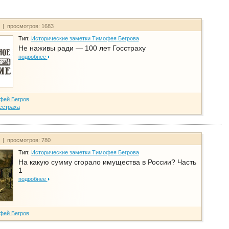
т | просмотров: 1683
Тип:
Исторические заметки Тимофея Бегрова
Не наживы ради — 100 лет Госстраху
подробнее
фей Бегров
сстраха
т | просмотров: 780
Тип:
Исторические заметки Тимофея Бегрова
На какую сумму сгорало имущества в России? Часть
1
подробнее
фей Бегров