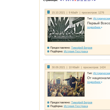
Страницы:
5
6
7
8
9
10
11
12
13
15.10.2021 | 9 Кбайт | просмотров: 1276
Тип:
Исторически
Первый Всесо
подробнее
Предоставлено:
Тимофей Бегров
Подборка:
История Госстраха
30.09.2021 | 10 Кбайт | просмотров: 1424
Тип:
Исторически
От национали
подробнее
Предоставлено:
Тимофей Бегров
Подборка:
История Госстраха