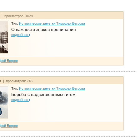
т | просмотров: 1029
Тип:
Исторические заметки Тимофея Бегрова
О важности знаков препинания
подробнее
фей Бегров
йт | просмотров: 746
Тип:
Исторические заметки Тимофея Бегрова
Борьба с надвигающимся игом
подробнее
фей Бегров