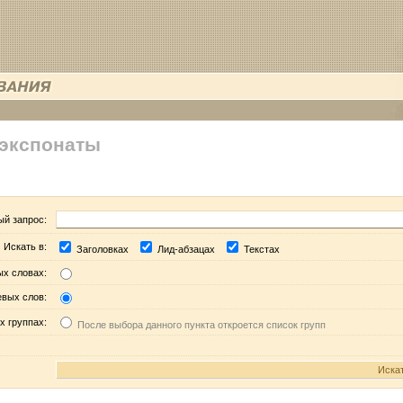
 экспонаты
ый запрос:
Искать в:
Заголовках
Лид-абзацах
Текстах
ых словах:
евых слов:
х группах:
После выбора данного пункта откроется список групп