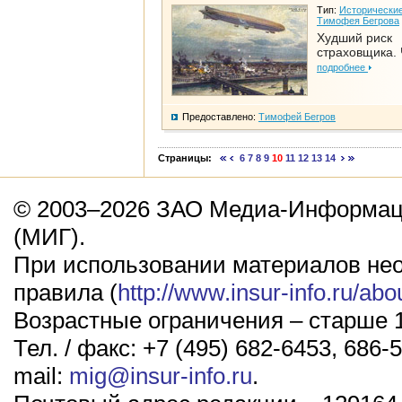
Тип:
Исторические
Тимофея Бегрова
Худший риск
страховщика. 
подробнее
Предоставлено:
Тимофей Бегров
Страницы:
6
7
8
9
10
11
12
13
14
© 2003–2026 ЗАО Медиа-Информаци
(МИГ).
При использовании материалов не
правила (
http://www.insur-info.ru/abo
Возрастные ограничения – старше 1
Тел. / факс: +7 (495) 682-6453, 686-5
mail:
mig@insur-info.ru
.